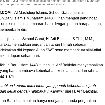
htiar, S.Th.I., M.M., menyampaikan ucapan Selamat Tahun Baru Islam 1 Muharram
iman, memperbanyak doa, dan menebarkan kebaikan.
T.COM
– Al Mashduqi Islamic School Garut menilai
 Baru Islam 1 Muharram 1448 Hijriah menjadi pengingat
m untuk membuka lembaran baru dengan penuh harapan, doa,
emperbaiki diri.
duqi Islamic School Garut, H. Arif Bakhtiar, S.Th.I., M.M.,
rakat menjadikan pergantian tahun Hijriah sebagai
katkan diri kepada Allah SWT serta memperkuat nilai-nilai
 kehidupan sehari-hari.
ahun Baru Islam 1448 Hijriah, H. Arif Bakhtiar menyampaikan
 yang baru membawa keberkahan, keselamatan, dan rahmat
at Islam.
gerahkan kepada kami tahun yang penuh keberkahan, jauh
 dan dekat dengan rahmat-Mu. Aamiin,”
ujar H. Arif Bakhtiar.
hun Baru Islam bukan hanya menjadi penanda pergantian