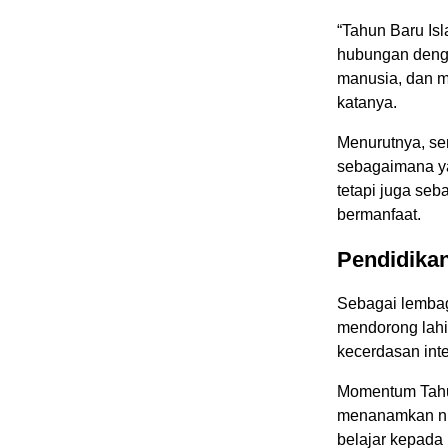
“Tahun Baru Is
hubungan deng
manusia, dan m
katanya.
Menurutnya, se
sebagaimana ya
tetapi juga se
bermanfaat.
Pendidika
Sebagai lembag
mendorong lahi
kecerdasan intel
Momentum Tahun
menanamkan nila
belajar kepada 