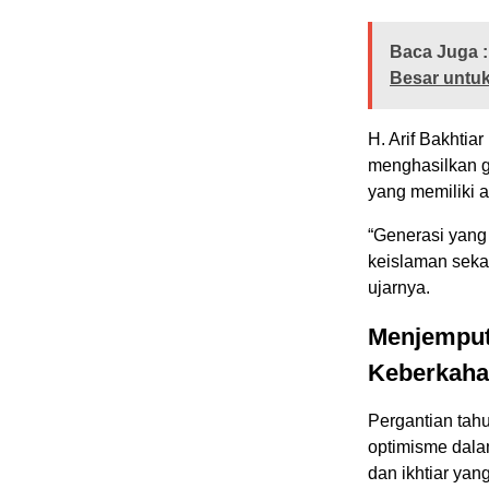
Baca Juga :
Besar untuk
H. Arif Bakhti
menghasilkan g
yang memiliki 
“Generasi yang
keislaman seka
ujarnya.
Menjemput
Keberkah
Pergantian tah
optimisme dala
dan ikhtiar ya