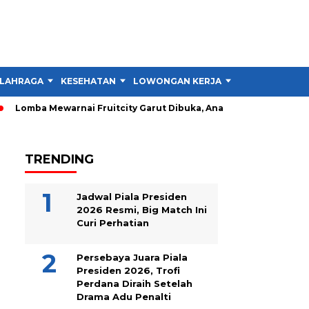
LAHRAGA
KESEHATAN
LOWONGAN KERJA
TIPS DAN TRIK
 Mewarnai Fruitcity Garut Dibuka, Anak Dapat Main Gratis 1 Jam
TRENDING
Jadwal Piala Presiden
2026 Resmi, Big Match Ini
Curi Perhatian
Persebaya Juara Piala
Presiden 2026, Trofi
Perdana Diraih Setelah
Drama Adu Penalti