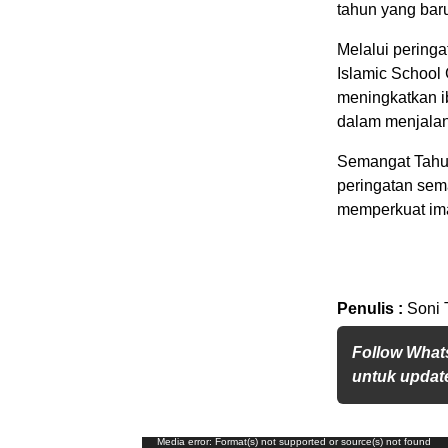
tahun yang bar
Melalui pering
Islamic School
meningkatkan i
dalam menjalan
Semangat Tahun
peringatan sema
memperkuat ima
Penulis :
Soni 
Follow What
untuk update
Pemutar
Media error: Format(s) not supported or source(s) not found