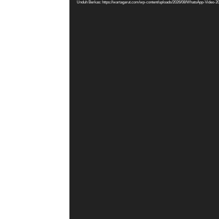
Unduh Berkas: https://wartagarut.com/wp-content/uploads/2026/08/WhatsApp-Video-2
Video