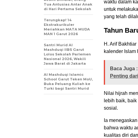
waktu dalam kal
Tua Antusias Antar Anak
untuk melakuka
di Hari Pertama Sekolah
yang telah dilal
Terungkap! 14
Ekstrakurikuler
Tahun Bar
Meriahkan MATA MUDA
MAN 1 Garut 2026
H. Arif Bakhtia
Santri Murid Al
Mashduqi IIBS Garut
kalender Islam 
Lolos Sekolah Parlemen
Nasional 2026, Wakili
Jawa Barat di Jakarta
Baca Juga :
Al Mashduqi Islamic
Penting dar
School Garut Teken MoU,
Buka Peluang Kuliah ke
Turki bagi Santri Murid
Nilai hijrah m
lebih baik, ba
sosial.
Ia menegaskan 
bahwa waktu ad
kualitas diri 