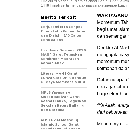
Direktur Al Mashduqi Islamic School Garut, H. Arif Bak
1448 Hijriah serta mengajak masyarakat memperkuat 
WARTAGARU
Berita Terkait
Momentum Tahun
Perjusami MTs Ponpes
bagi umat Isla
Cipari Latih Kemandirian
dan Disiplin 210 Calon
dan semangat m
Penggalang
Direktur Al Mash
Hari Anak Nasional 2026:
mengajak masya
MAN 1 Garut Tegaskan
Komitmen Madrasah
momentum mende
Ramah Anak
keimanan dalam
Literasi MAN 1 Garut
Punya Cara Unik Bangun
Dalam ucapan T
Budaya Membaca Murid
doa agar tahun
MPLS Yayasan Al
bagi seluruh um
Musaddadiyah Garut
Resmi Dibuka, Tegaskan
“Ya Allah, anu
Sekolah Bebas Bullying
dan Narkoba
dari keburukan
POSTER Al Mashduqi
Menurutnya, Ta
Islamic School Garut
Resmi Dimulai, Orang