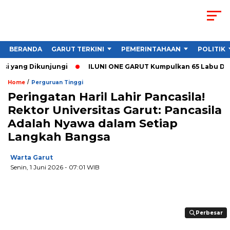
BERANDA
GARUT TERKINI
PEMERINTAHAAN
POLITIK
ang Dikunjungi
ILUNI ONE GARUT Kumpulkan 65 Labu Darah, In
/
Home
Perguruan Tinggi
Peringatan Haril Lahir Pancasila!
Rektor Universitas Garut: Pancasila
Adalah Nyawa dalam Setiap
Langkah Bangsa
Warta Garut
Senin, 1 Juni 2026
- 07:01 WIB
Perbesar
Perbesar