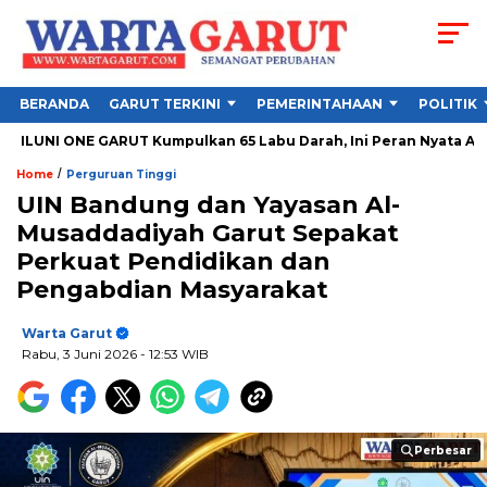
BERANDA
GARUT TERKINI
PEMERINTAHAAN
POLITIK
NE GARUT Kumpulkan 65 Labu Darah, Ini Peran Nyata Alumni SMPN 
/
Home
Perguruan Tinggi
UIN Bandung dan Yayasan Al-
Musaddadiyah Garut Sepakat
Perkuat Pendidikan dan
Pengabdian Masyarakat
Warta Garut
Rabu, 3 Juni 2026
- 12:53 WIB
Perbesar
Perbesar