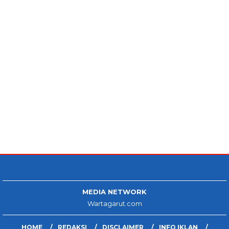
MEDIA NETWORK
Wartagarut.com
HOME
REDAKSI
DISCLAIMER
INFO IKLAN