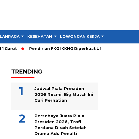
LAHRAGA
KESEHATAN
LOWONGAN KERJA
TIPS DAN TRIK
Garut
Pendirian FKG IKKHG Diperkuat UNJANI, Ini Langkah Be
TRENDING
Jadwal Piala Presiden
2026 Resmi, Big Match Ini
Curi Perhatian
Persebaya Juara Piala
Presiden 2026, Trofi
Perdana Diraih Setelah
Drama Adu Penalti