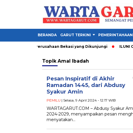
BERANDA
GARUT TERKINI
PEMERINTAHAAN
 1 Garut, Ini 3 Perusahaan Bekasi yang Dikunjungi
ILUNI ONE
Topik
Amal Ibadah
Pesan Inspiratif di Akhir
Ramadan 1445, dari Abdusy
Syakur Amin
PEMILU
| Selasa, 9 April 2024 - 12:17 WIB
WARTAGARUT.COM – Abdusy Syakur Amin (
2024-2029, menyampaikan pesan mengha
menyatakan…