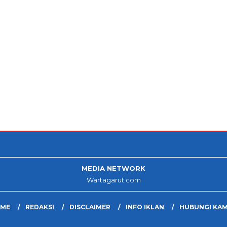
MEDIA NETWORK
Wartagarut.com
ME
REDAKSI
DISCLAIMER
INFO IKLAN
HUBUNGI KAM