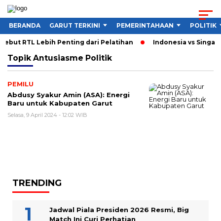
BERANDA
GARUT TERKINI
PEMERINTAHAAN
POLITIK
ebut RTL Lebih Penting dari Pelatihan
Indonesia vs Singapu
Topik
Antusiasme Politik
PEMILU
Abdusy Syakur Amin (ASA): Energi
Baru untuk Kabupaten Garut
Selasa, 9 April 2024 - 12:02 WIB
TRENDING
Jadwal Piala Presiden 2026 Resmi, Big
Match Ini Curi Perhatian