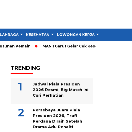
LAHRAGA
KESEHATAN
LOWONGAN KERJA
TIPS DAN TRIK
sunan Pemain
MAN 1 Garut Gelar Cek Kesehatan dan Donor Dara
TRENDING
Jadwal Piala Presiden
2026 Resmi, Big Match Ini
Curi Perhatian
Persebaya Juara Piala
Presiden 2026, Trofi
Perdana Diraih Setelah
Drama Adu Penalti