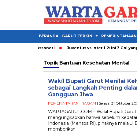
BERANDA
GARUT TERKINI
PEMERINTAHAAN
rkan Strategi Rossoneri
Juventus vs Inter 1-2: Ini 3 Gol yang W
Topik
Bantuan Kesehatan Mental
Wakil Bupati Garut Menilai Ke
sebagai Langkah Penting dal
Gangguan Jiwa
PEMERINTAHAN
|
RAGAM
| Selasa, 31 Oktober 2
WARTAGARUT.COM – Wakil Bupati Garut, 
mengungkapkan bahwa sebelum kedatang
Indonesia (Mensos RI), pihaknya melalui D
memberikan…