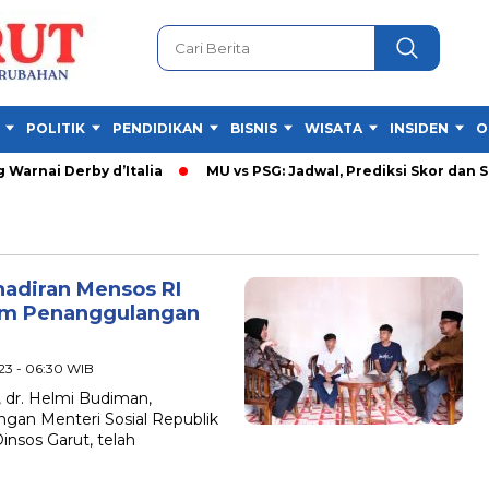
POLITIK
PENDIDIKAN
BISNIS
WISATA
INSIDEN
O
arnai Derby d’Italia
MU vs PSG: Jadwal, Prediksi Skor dan Su
hadiran Mensos RI
am Penanggulangan
023 - 06:30 WIB
dr. Helmi Budiman,
an Menteri Sosial Republik
insos Garut, telah