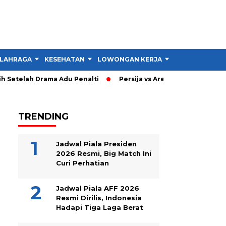
LAHRAGA
KESEHATAN
LOWONGAN KERJA
TIPS DAN TRIK
Setelah Drama Adu Penalti
Persija vs Arema: Persija Menang 
TRENDING
Jadwal Piala Presiden
2026 Resmi, Big Match Ini
Curi Perhatian
Jadwal Piala AFF 2026
Resmi Dirilis, Indonesia
Hadapi Tiga Laga Berat