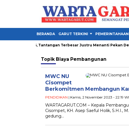
BERANDA
GARUT TERKINI
PEMERINTAHAAN
la Presiden 2026, Tantangan Terbesar Justru Menanti Pekan Depa
Topik
Biaya Pembangunan
MWC NU
Cisompet
Berkomitmen Membangun Kanto
PENDIDIKAN
| Kamis, 2 November 2023 - 22:19 W
WARTAGARUT.COM – Kepala Pembangunan
Cisompet, KH. Asep Saeful Holik, S.H.I.
gedung…