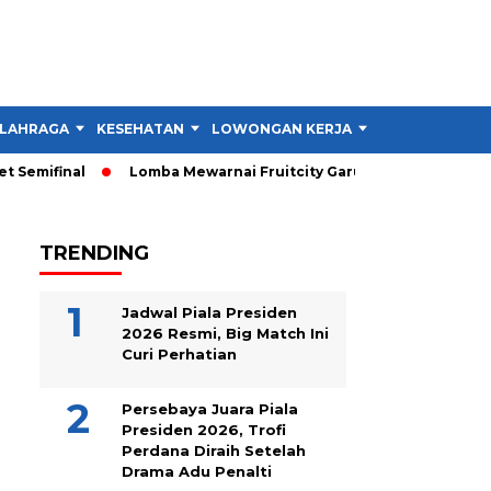
LAHRAGA
KESEHATAN
LOWONGAN KERJA
TIPS DAN TRIK
emifinal
Lomba Mewarnai Fruitcity Garut Dibuka, Anak Dapat 
TRENDING
Jadwal Piala Presiden
2026 Resmi, Big Match Ini
Curi Perhatian
Persebaya Juara Piala
Presiden 2026, Trofi
Perdana Diraih Setelah
Drama Adu Penalti