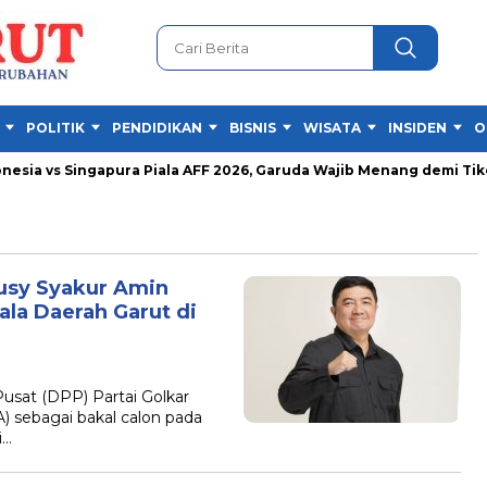
POLITIK
PENDIDIKAN
BISNIS
WISATA
INSIDEN
O
ia vs Singapura Piala AFF 2026, Garuda Wajib Menang demi Tiket S
usy Syakur Amin
ala Daerah Garut di
at (DPP) Partai Golkar
 sebagai bakal calon pada
i…