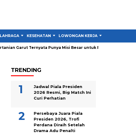
LAHRAGA
KESEHATAN
LOWONGAN KERJA
TIPS DAN TRIK
anian Garut Ternyata Punya Misi Besar untuk Petani
Persib Ga
TRENDING
Jadwal Piala Presiden
2026 Resmi, Big Match Ini
Curi Perhatian
Persebaya Juara Piala
Presiden 2026, Trofi
Perdana Diraih Setelah
Drama Adu Penalti