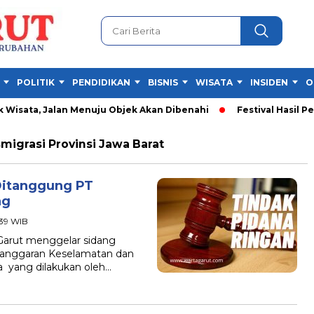
POLITIK
PENDIDIKAN
BISNIS
WISATA
INSIDEN
O
isata, Jalan Menuju Objek Akan Dibenahi
Festival Hasil Pert
migrasi Provinsi Jawa Barat
Ditanggung PT
ng
:39 WIB
arut menggelar sidang
Pelanggaran Keselamatan dan
a yang dilakukan oleh…