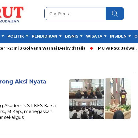
POLITIK
PENDIDIKAN
BISNIS
WISATA
INSIDEN
O
-2: Ini 3 Gol yang Warnai Derby d’Italia
MU vs PSG: Jadwal, Pr
rong Aksi Nyata
g Akademik STIKES Karsa
ers., M.Kep., menegaskan
r sekaligus…