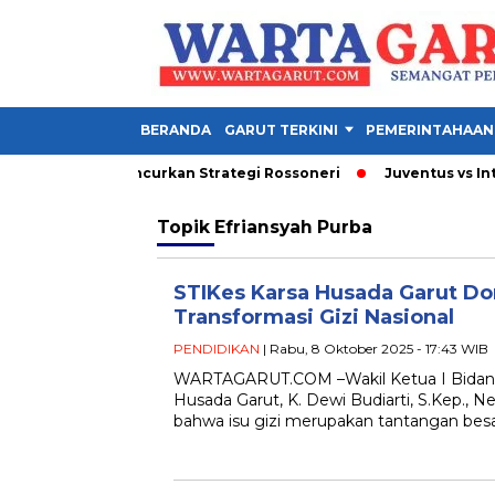
BERANDA
GARUT TERKINI
PEMERINTAHAAN
ni 3 Gol yang Hancurkan Strategi Rossoneri
Juventus vs Inter 1
Topik
Efriansyah Purba
STIKes Karsa Husada Garut Do
Transformasi Gizi Nasional
PENDIDIKAN
| Rabu, 8 Oktober 2025 - 17:43 WIB
WARTAGARUT.COM –Wakil Ketua I Bidan
Husada Garut, K. Dewi Budiarti, S.Kep., N
bahwa isu gizi merupakan tantangan besa