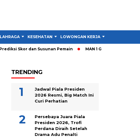
LAHRAGA
KESEHATAN
LOWONGAN KERJA
TIPS DAN TRIK
ediksi Skor dan Susunan Pemain
MAN 1 Garut Gelar Cek Keseha
TRENDING
Jadwal Piala Presiden
2026 Resmi, Big Match Ini
Curi Perhatian
Persebaya Juara Piala
Presiden 2026, Trofi
Perdana Diraih Setelah
Drama Adu Penalti