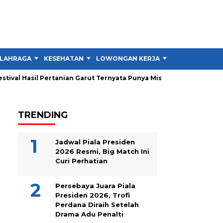
LAHRAGA
KESEHATAN
LOWONGAN KERJA
TIPS DAN TRIK
val Hasil Pertanian Garut Ternyata Punya Misi Besar untuk Petani
TRENDING
Jadwal Piala Presiden
2026 Resmi, Big Match Ini
Curi Perhatian
Persebaya Juara Piala
Presiden 2026, Trofi
Perdana Diraih Setelah
Drama Adu Penalti