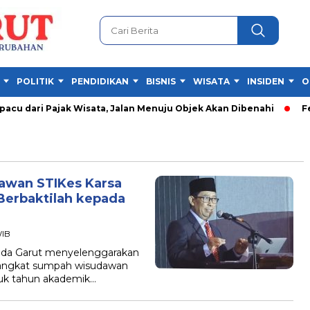
POLITIK
PENDIDIKAN
BISNIS
WISATA
INSIDEN
O
u dari Pajak Wisata, Jalan Menuju Objek Akan Dibenahi
Festi
awan STIKes Karsa
 Berbaktilah kepada
WIB
da Garut menyelenggarakan
 angkat sumpah wisudawan
ntuk tahun akademik…