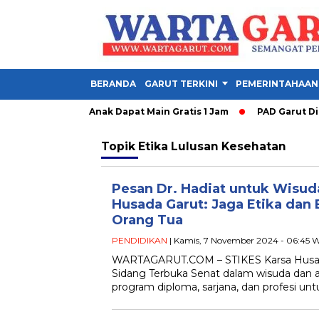
BERANDA
GARUT TERKINI
PEMERINTAHAAN
 Garut Dibuka, Anak Dapat Main Gratis 1 Jam
PAD Garut Dipac
Topik
Etika Lulusan Kesehatan
Pesan Dr. Hadiat untuk Wisud
Husada Garut: Jaga Etika dan
Orang Tua
PENDIDIKAN
| Kamis, 7 November 2024 - 06:45 
WARTAGARUT.COM – STIKES Karsa Husa
Sidang Terbuka Senat dalam wisuda dan
program diploma, sarjana, dan profesi u