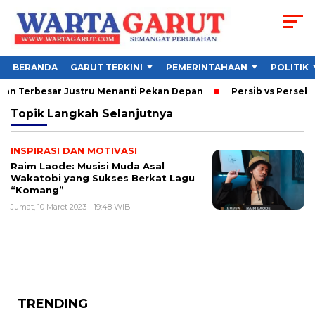
BERANDA
GARUT TERKINI
PEMERINTAHAAN
POLITIK
gan Terbesar Justru Menanti Pekan Depan
Persib vs Persebaya
Topik
Langkah Selanjutnya
INSPIRASI DAN MOTIVASI
Raim Laode: Musisi Muda Asal
Wakatobi yang Sukses Berkat Lagu
“Komang”
Jumat, 10 Maret 2023 - 19:48 WIB
TRENDING