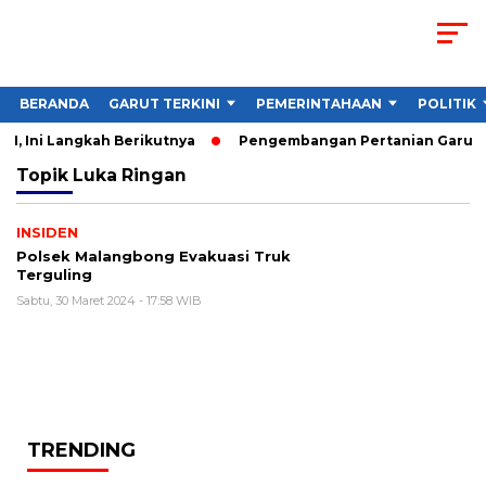
BERANDA
GARUT TERKINI
PEMERINTAHAAN
POLITIK
I, Ini Langkah Berikutnya
Pengembangan Pertanian Garut Di
Topik
Luka Ringan
INSIDEN
Polsek Malangbong Evakuasi Truk
Terguling
Sabtu, 30 Maret 2024 - 17:58 WIB
TRENDING