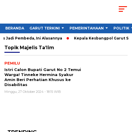
BERANDA
GARUT TERKINI
PEMERINTAHAAN
POLITIK
s Jadi Pembeda, Ini Alasannya
Kepala Kesbangpol Garut Soro
Topik
Majelis Ta’lim
PEMILU
Istri Calon Bupati Garut No 2 Temui
Warga! Tinneke Hermina Syakur
Amin Beri Perhatian Khusus ke
Disabilitas
Minggu, 27 Oktober 2024 - 18:15 WIB