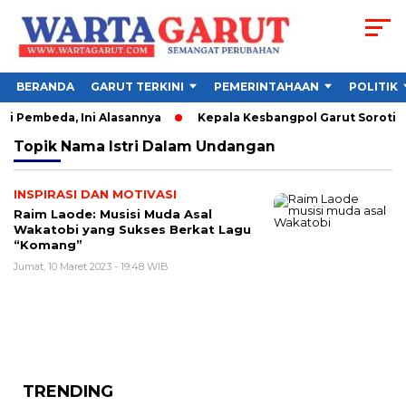
BERANDA
GARUT TERKINI
PEMERINTAHAAN
POLITIK
i Pembeda, Ini Alasannya
Kepala Kesbangpol Garut Soroti PI
Topik
Nama Istri Dalam Undangan
INSPIRASI DAN MOTIVASI
Raim Laode: Musisi Muda Asal
Wakatobi yang Sukses Berkat Lagu
“Komang”
Jumat, 10 Maret 2023 - 19:48 WIB
TRENDING