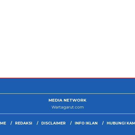
MEDIA NETWORK
Wartagarut.com
ME
REDAKSI
DISCLAIMER
INFO IKLAN
HUBUNGI KAM