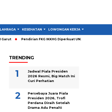
LAHRAGA
KESEHATAN
LOWONGAN KERJA
TIPS DAN TRIK
arut
Pendirian FKG IKKHG Diperkuat UNJANI, Ini Langkah Ber
TRENDING
Jadwal Piala Presiden
2026 Resmi, Big Match Ini
Curi Perhatian
Persebaya Juara Piala
Presiden 2026, Trofi
Perdana Diraih Setelah
Drama Adu Penalti