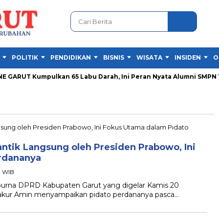
POLITIK
PENDIDIKAN
BISNIS
WISATA
INSIDEN
O
GARUT Kumpulkan 65 Labu Darah, Ini Peran Nyata Alumni SMPN 1 G
antik Langsung oleh Presiden Prabowo, Ini
rdananya
9 WIB
rna DPRD Kabupaten Garut yang digelar Kamis 20
Syakur Amin menyampaikan pidato perdananya pasca…