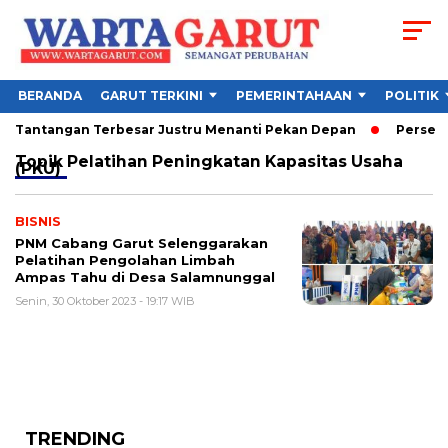
BERANDA
GARUT TERKINI
PEMERINTAHAAN
POLITIK
6, Tantangan Terbesar Justru Menanti Pekan Depan
Persebaya
Topik
Pelatihan Peningkatan Kapasitas Usaha
(PKU)
BISNIS
PNM Cabang Garut Selenggarakan
Pelatihan Pengolahan Limbah
Ampas Tahu di Desa Salamnunggal
Senin, 30 Oktober 2023 - 19:17 WIB
TRENDING