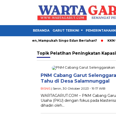
BERANDA
GARUT TERKINI
PEMERINTAHAAN
avo Henrique Absen, Mampukah Singo Edan Bertahan?
KKN UNI
Topik
Pelatihan Peningkatan Kapas
PNM Cabang Garut Selenggara
Tahu di Desa Salamnunggal
BISNIS
| Senin, 30 Oktober 2023 - 19:17 WIB
WARTAGARUT.COM – PNM Cabang Garut m
Usaha (PKU) dengan fokus pada klasterisa
dihadiri oleh…