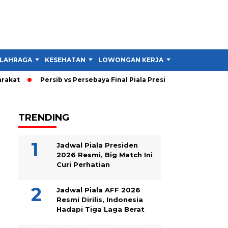
LAHRAGA
KESEHATAN
LOWONGAN KERJA
TIPS DAN TRIK
kat
Persib vs Persebaya Final Piala Presiden 2026: Persib Un
TRENDING
Jadwal Piala Presiden
2026 Resmi, Big Match Ini
Curi Perhatian
Jadwal Piala AFF 2026
Resmi Dirilis, Indonesia
Hadapi Tiga Laga Berat