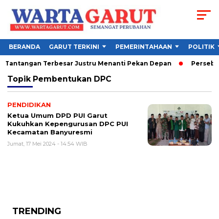
BERANDA
GARUT TERKINI
PEMERINTAHAAN
POLITIK
6, Tantangan Terbesar Justru Menanti Pekan Depan
Persebaya
Topik
Pembentukan DPC
PENDIDIKAN
Ketua Umum DPD PUI Garut
Kukuhkan Kepengurusan DPC PUI
Kecamatan Banyuresmi
Jumat, 17 Mei 2024 - 14:54 WIB
TRENDING