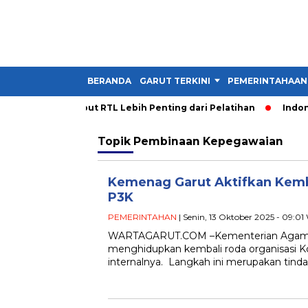
BERANDA
GARUT TERKINI
PEMERINTAHAAN
a PDM Garut Sebut RTL Lebih Penting dari Pelatihan
Indones
Topik
Pembinaan Kepegawaian
Kemenag Garut Aktifkan Kemba
P3K
PEMERINTAHAN
| Senin, 13 Oktober 2025 - 09:01
WARTAGARUT.COM –Kementerian Agama 
menghidupkan kembali roda organisasi Ko
internalnya. Langkah ini merupakan tind