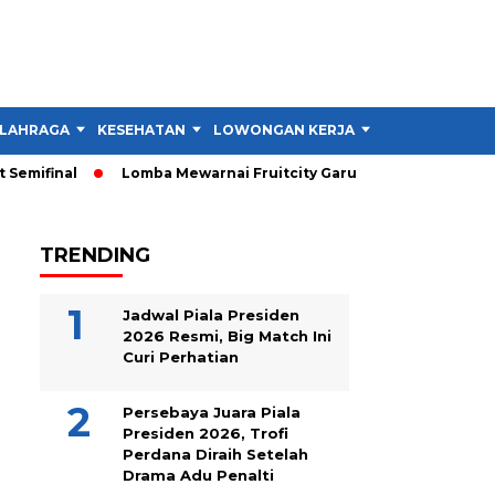
LAHRAGA
KESEHATAN
LOWONGAN KERJA
TIPS DAN TRIK
emifinal
Lomba Mewarnai Fruitcity Garut Dibuka, Anak Dapat 
TRENDING
Jadwal Piala Presiden
2026 Resmi, Big Match Ini
Curi Perhatian
Persebaya Juara Piala
Presiden 2026, Trofi
Perdana Diraih Setelah
Drama Adu Penalti