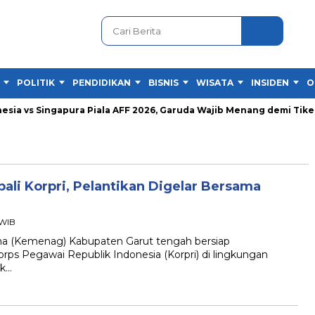
POLITIK
PENDIDIKAN
BISNIS
WISATA
INSIDEN
O
ia vs Singapura Piala AFF 2026, Garuda Wajib Menang demi Tiket S
li Korpri, Pelantikan Digelar Bersama
 WIB
(Kemenag) Kabupaten Garut tengah bersiap
rps Pegawai Republik Indonesia (Korpri) di lingkungan
ak…