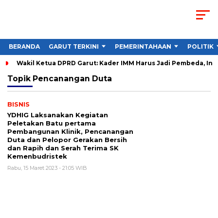
BERANDA
GARUT TERKINI
PEMERINTAHAAN
POLITIK
Wakil Ketua DPRD Garut: Kader IMM Harus Jadi Pembeda, Ini
Topik
Pencanangan Duta
BISNIS
YDHIG Laksanakan Kegiatan
Peletakan Batu pertama
Pembangunan Klinik, Pencanangan
Duta dan Pelopor Gerakan Bersih
dan Rapih dan Serah Terima SK
Kemenbudristek
Rabu, 15 Maret 2023 - 21:05 WIB