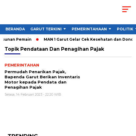
BERANDA
GARUT TERKINI
PEMERINTAHAAN
POLITIK
Susunan Pemain
MAN 1 Garut Gelar Cek Kesehatan dan Donor Da
Topik
Pendataan Dan Penagihan Pajak
PEMERINTAHAN
Permudah Penarikan Pajak,
Bapenda Garut Berikan Inventaris
Motor kepada Pendata dan
Penagihan Pajak
Selasa, 14 Februari 2023 - 22:20 WIB