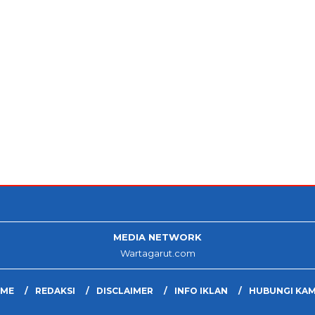
MEDIA NETWORK
Wartagarut.com
ME
REDAKSI
DISCLAIMER
INFO IKLAN
HUBUNGI KAM