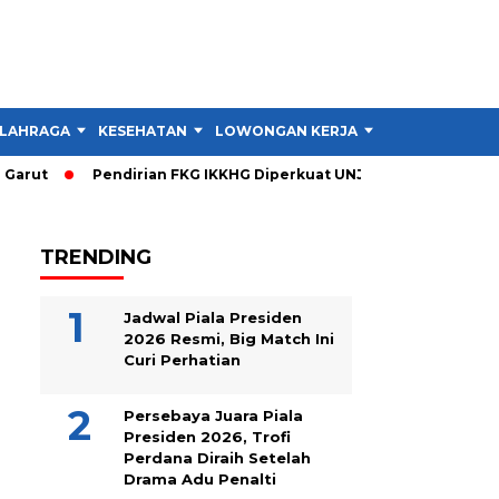
LAHRAGA
KESEHATAN
LOWONGAN KERJA
TIPS DAN TRIK
rut
Pendirian FKG IKKHG Diperkuat UNJANI, Ini Langkah Beri
TRENDING
Jadwal Piala Presiden
2026 Resmi, Big Match Ini
Curi Perhatian
Persebaya Juara Piala
Presiden 2026, Trofi
Perdana Diraih Setelah
Drama Adu Penalti