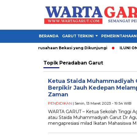
BERANDA
GARUT TERKINI
PEMERINTAHAAN
 Garut, Ini 3 Perusahaan Bekasi yang Dikunjungi
ILUNI ONE G
Topik
Peradaban Garut
Ketua Staida Muhammadiyah G
Berpikir Jauh Kedepan Melam
Zaman
PENDIDIKAN
| Senin, 13 Maret 2023 - 19:54 WIB
WARTA GARUT – Ketua Sekolah Tinggi A
atau Staida Muhammadiyah Garut Dr Ag
mengapresiasi milad Ikatan Mahasiswa