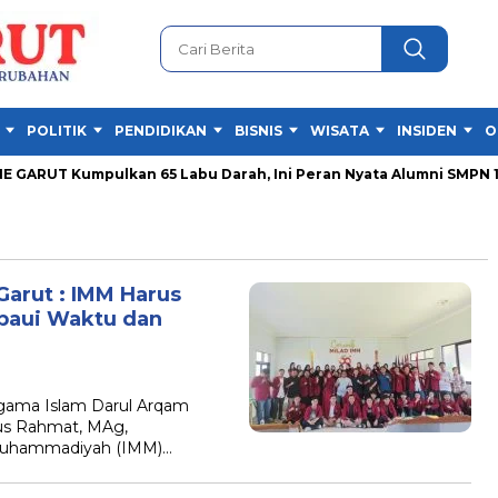
POLITIK
PENDIDIKAN
BISNIS
WISATA
INSIDEN
O
ARUT Kumpulkan 65 Labu Darah, Ini Peran Nyata Alumni SMPN 1 Ga
arut : IMM Harus
paui Waktu dan
gama Islam Darul Arqam
us Rahmat, MAg,
 Muhammadiyah (IMM)…