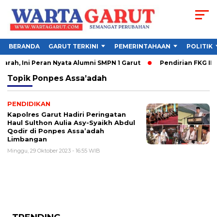
BERANDA
GARUT TERKINI
PEMERINTAHAAN
POLITIK
ah, Ini Peran Nyata Alumni SMPN 1 Garut
Pendirian FKG IKKH
Topik
Ponpes Assa’adah
PENDIDIKAN
Kapolres Garut Hadiri Peringatan
Haul Sulthon Aulia Asy-Syaikh Abdul
Qodir di Ponpes Assa’adah
Limbangan
Minggu, 29 Oktober 2023 - 16:55 WIB