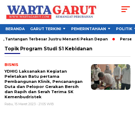
BERANDA
GARUT TERKINI
PEMERINTAHAAN
POLITIK
26, Tantangan Terbesar Justru Menanti Pekan Depan
Persebay
Topik
Program Studi S1 ​​Kebidanan
BISNIS
YDHIG Laksanakan Kegiatan
Peletakan Batu pertama
Pembangunan Klinik, Pencanangan
Duta dan Pelopor Gerakan Bersih
dan Rapih dan Serah Terima SK
Kemenbudristek
Rabu, 15 Maret 2023 - 21:05 WIB