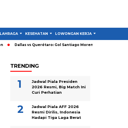
LAHRAGA
KESEHATAN
LOWONGAN KERJA
TIPS DAN TRIK
Dallas vs Querétaro: Gol Santiago Moreno Bawa Dallas Unggul
TRENDING
Jadwal Piala Presiden
2026 Resmi, Big Match Ini
Curi Perhatian
Jadwal Piala AFF 2026
Resmi Dirilis, Indonesia
Hadapi Tiga Laga Berat