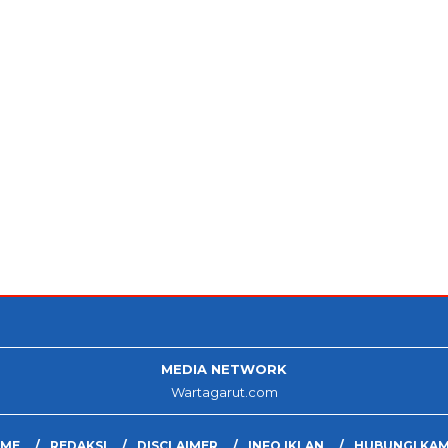
MEDIA NETWORK
Wartagarut.com
ME
REDAKSI
DISCLAIMER
INFO IKLAN
HUBUNGI KAM