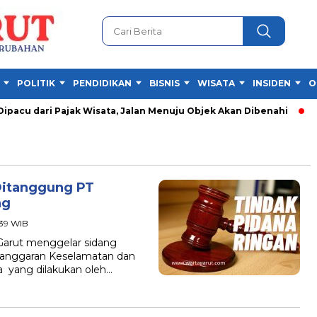
POLITIK
PENDIDIKAN
BISNIS
WISATA
INSIDEN
O
cu dari Pajak Wisata, Jalan Menuju Objek Akan Dibenahi
Fes
Ditanggung PT
ng
:39 WIB
arut menggelar sidang
Pelanggaran Keselamatan dan
a yang dilakukan oleh…