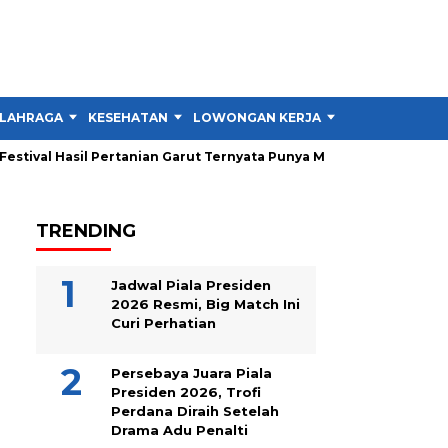
LAHRAGA
KESEHATAN
LOWONGAN KERJA
TIPS DAN TRIK
tival Hasil Pertanian Garut Ternyata Punya Misi Besar untuk Petan
TRENDING
Jadwal Piala Presiden
2026 Resmi, Big Match Ini
Curi Perhatian
Persebaya Juara Piala
Presiden 2026, Trofi
Perdana Diraih Setelah
Drama Adu Penalti