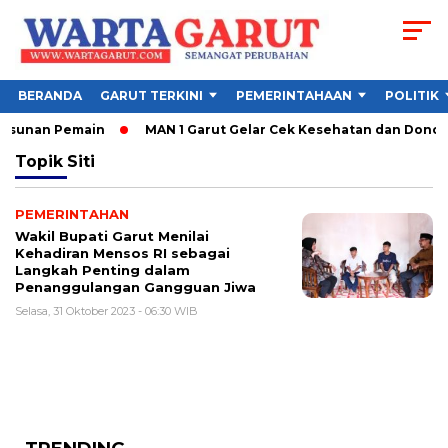
BERANDA
GARUT TERKINI
PEMERINTAHAAN
POLITIK
Susunan Pemain
MAN 1 Garut Gelar Cek Kesehatan dan Donor Da
Topik
Siti
PEMERINTAHAN
Wakil Bupati Garut Menilai
Kehadiran Mensos RI sebagai
Langkah Penting dalam
Penanggulangan Gangguan Jiwa
Selasa, 31 Oktober 2023 - 06:30 WIB