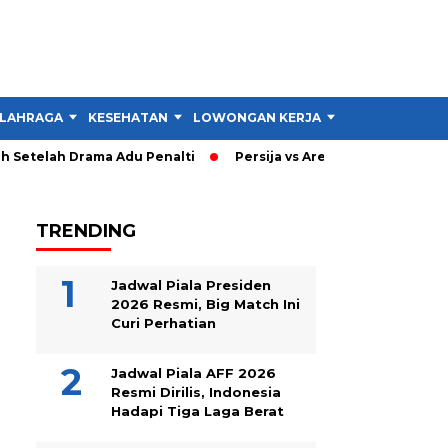
LAHRAGA
KESEHATAN
LOWONGAN KERJA
TIPS DAN TRIK
Setelah Drama Adu Penalti
Persija vs Arema: Persija Menang 3
TRENDING
Jadwal Piala Presiden
2026 Resmi, Big Match Ini
Curi Perhatian
Jadwal Piala AFF 2026
Resmi Dirilis, Indonesia
Hadapi Tiga Laga Berat