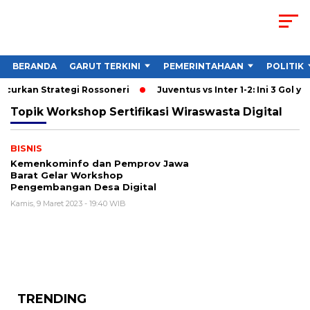
BERANDA
GARUT TERKINI
PEMERINTAHAAN
POLITIK
ancurkan Strategi Rossoneri
Juventus vs Inter 1-2: Ini 3 Gol ya
Topik
Workshop Sertifikasi Wiraswasta Digital
BISNIS
Kemenkominfo dan Pemprov Jawa
Barat Gelar Workshop
Pengembangan Desa Digital
Kamis, 9 Maret 2023 - 19:40 WIB
TRENDING