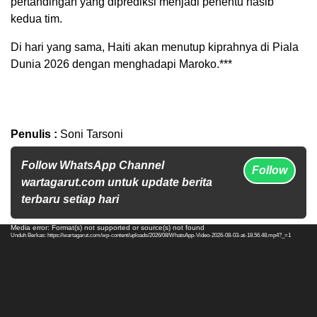
pertandingan yang diprediksi menjadi penentu nasib
kedua tim.
Di hari yang sama, Haiti akan menutup kiprahnya di Piala
Dunia 2026 dengan menghadapi Maroko.***
Penulis :
Soni Tarsoni
Follow WhatsApp Channel
Follow
wartagarut.com untuk update berita
terbaru setiap hari
Pemutar
Media error: Format(s) not supported or source(s) not found
Unduh Berkas: https://wartagarut.com/wp-content/uploads/2026/08/WhatsApp-Video-2026-08-03-at-18.56.48.mp4?_=1
Video