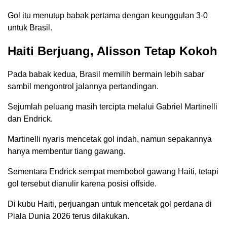
Gol itu menutup babak pertama dengan keunggulan 3-0
untuk Brasil.
Haiti Berjuang, Alisson Tetap Kokoh
Pada babak kedua, Brasil memilih bermain lebih sabar
sambil mengontrol jalannya pertandingan.
Sejumlah peluang masih tercipta melalui Gabriel Martinelli
dan Endrick.
Martinelli nyaris mencetak gol indah, namun sepakannya
hanya membentur tiang gawang.
Sementara Endrick sempat membobol gawang Haiti, tetapi
gol tersebut dianulir karena posisi offside.
Di kubu Haiti, perjuangan untuk mencetak gol perdana di
Piala Dunia 2026 terus dilakukan.