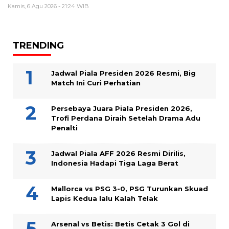
Kamis, 6 Agu 2026 - 21:24 WIB
TRENDING
Jadwal Piala Presiden 2026 Resmi, Big
Match Ini Curi Perhatian
Persebaya Juara Piala Presiden 2026,
Trofi Perdana Diraih Setelah Drama Adu
Penalti
Jadwal Piala AFF 2026 Resmi Dirilis,
Indonesia Hadapi Tiga Laga Berat
Mallorca vs PSG 3-0, PSG Turunkan Skuad
Lapis Kedua lalu Kalah Telak
Arsenal vs Betis: Betis Cetak 3 Gol di