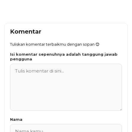
Komentar
Tuliskan komentar terbaikmu dengan sopan 😊
Isi komentar sepenuhnya adalah tanggung jawab
pengguna
Nama