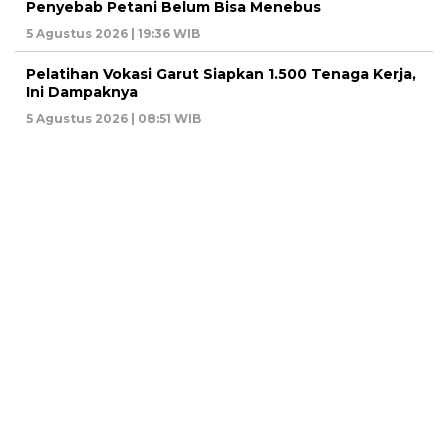
Penyebab Petani Belum Bisa Menebus
5 Agustus 2026 | 19:36 WIB
Pelatihan Vokasi Garut Siapkan 1.500 Tenaga Kerja,
Ini Dampaknya
5 Agustus 2026 | 08:51 WIB