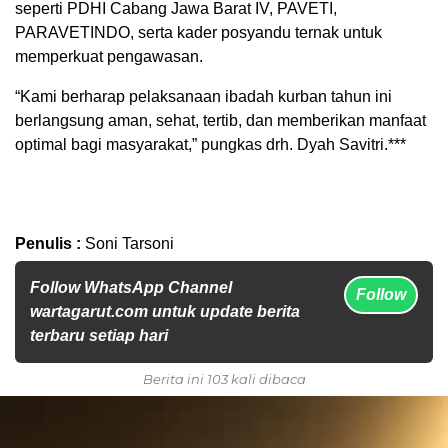
seperti PDHI Cabang Jawa Barat IV, PAVETI,
PARAVETINDO, serta kader posyandu ternak untuk
memperkuat pengawasan.
“Kami berharap pelaksanaan ibadah kurban tahun ini
berlangsung aman, sehat, tertib, dan memberikan manfaat
optimal bagi masyarakat,” pungkas drh. Dyah Savitri.***
Penulis :
Soni Tarsoni
Follow WhatsApp Channel
Follow
wartagarut.com untuk update berita
terbaru setiap hari
Berita ini 103 kali dibaca
Pemutar
Video