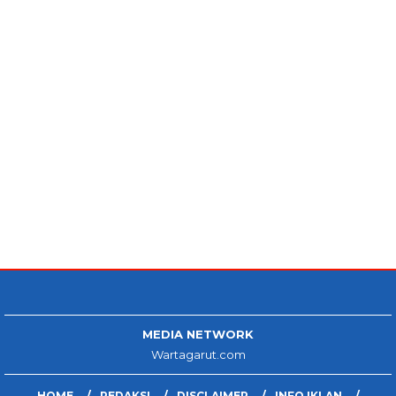
MEDIA NETWORK
Wartagarut.com
HOME
REDAKSI
DISCLAIMER
INFO IKLAN