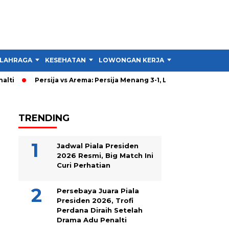
LAHRAGA
KESEHATAN
LOWONGAN KERJA
TIPS DAN TRIK
Persija vs Arema: Persija Menang 3-1, Lalu Kenapa Rekor H2H Masih
TRENDING
Jadwal Piala Presiden
2026 Resmi, Big Match Ini
Curi Perhatian
Persebaya Juara Piala
Presiden 2026, Trofi
Perdana Diraih Setelah
Drama Adu Penalti