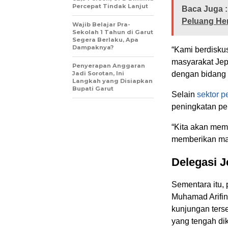
Percepat Tindak Lanjut
Baca Juga :
Peluang Hem
Wajib Belajar Pra-
Sekolah 1 Tahun di Garut
Segera Berlaku, Apa
Dampaknya?
“Kami berdiskus
masyarakat Jep
Penyerapan Anggaran
Jadi Sorotan, Ini
dengan bidang 
Langkah yang Disiapkan
Bupati Garut
Selain
sektor 
peningkatan pel
“Kita akan memb
memberikan man
Delegasi J
Sementara itu,
Muhamad Arifi
kunjungan ters
yang tengah di