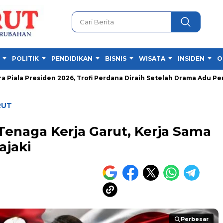
POLITIK
PENDIDIKAN
BISNIS
WISATA
INSIDEN
O
esiden 2026, Trofi Perdana Diraih Setelah Drama Adu Penalti
RUT
 Tenaga Kerja Garut, Kerja Sama
ajaki
Perbesar
Perbesar