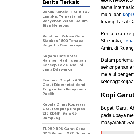
WARTAGARU
Berita Terkait
sama internasio
Pupuk Subsidi Garut Tak
mulai dari
kopi 
Langka, Ternyata Ini
Penyebab Petani Belum
terampil asal G
Bisa Menebus
Penjajakan ker
Pelatihan Vokasi Garut
Shizuoka,
Jepa
Siapkan 1.500 Tenaga
Kerja, Ini Dampaknya
Amin, di Ruang
Sagara Cafe Hotel
Dalam pertemu
Harmoni Hadir dengan
Konsep Tak Biasa, Ini
sektor pertania
yang Ditawarkan
melalui pengem
Evaluasi Disiplin ASN
ketenagakerjaa
Garut Diperketat demi
Tingkatkan Pelayanan
Kopi Garut
Publik
Kepala Dinas Koperasi
Bupati Garut, 
Garut Ungkap Progres
217 KDMP, Baru 63
pada upaya me
Rampung
masyarakat Ga
TLRHP BPK Garut Capai
82,9 Persen, OPD Diminta