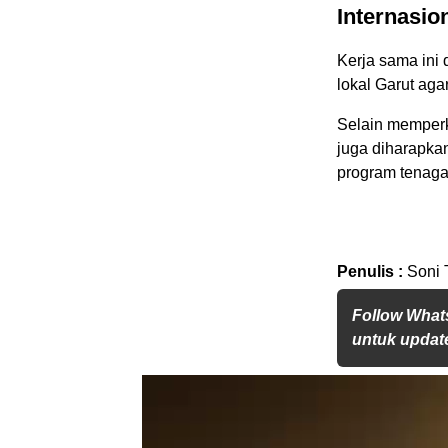
Internasio
Kerja sama ini
lokal Garut ag
Selain memperku
juga diharapka
program tenaga 
Penulis :
Soni 
Follow What
untuk update
Pemutar
Video