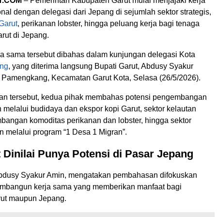
T.COM
– Pemerintah Kabupaten Garut mulai menjajaki kerja
nal dengan delegasi dari Jepang di sejumlah sektor strategis,
Garut
, perikanan lobster, hingga peluang kerja bagi tenaga
arut di Jepang.
ja sama tersebut dibahas dalam kunjungan delegasi Kota
ng
, yang diterima langsung Bupati Garut, Abdusy Syakur
 Pamengkang, Kecamatan Garut Kota, Selasa (26/5/2026).
an tersebut, kedua pihak membahas potensi pengembangan
n melalui budidaya dan ekspor kopi Garut, sektor kelautan
bangan komoditas perikanan dan lobster, hingga sektor
n melalui program “1 Desa 1 Migran”.
 Dinilai Punya Potensi di Pasar Jepang
Abdusy Syakur Amin, mengatakan pembahasan difokuskan
mbangun kerja sama yang memberikan manfaat bagi
rut maupun Jepang.