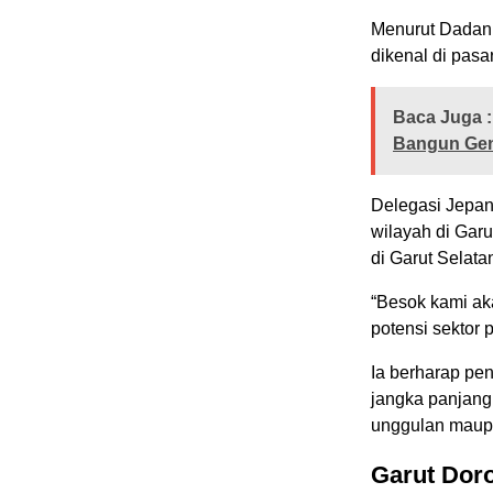
Menurut Dadan, 
dikenal di pasa
Baca Juga :
Bangun Gene
Delegasi Jepan
wilayah di Garu
di Garut Selata
“Besok kami ak
potensi sektor 
Ia berharap pe
jangka panjang
unggulan maupu
Garut Dor