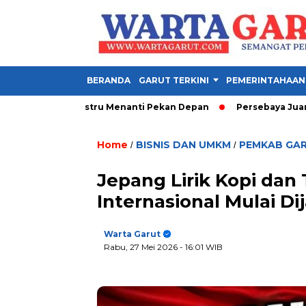
BERANDA
GARUT TERKINI
PEMERINTAHAAN
rbesar Justru Menanti Pekan Depan
Persebaya Juara Piala Pr
Home
BISNIS DAN UMKM
PEMKAB GA
/
/
Jepang Lirik Kopi dan
Internasional Mulai Dij
Warta Garut
Rabu, 27 Mei 2026
- 16:01 WIB