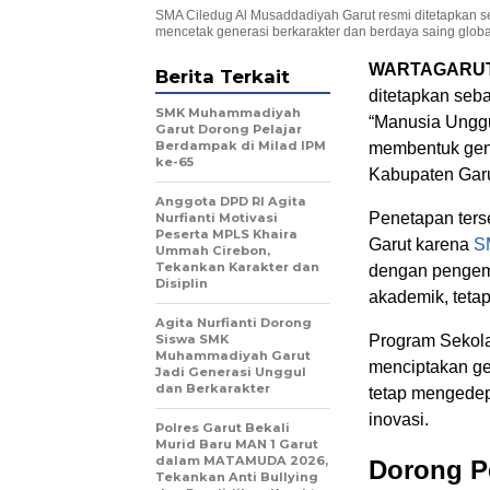
SMA Ciledug Al Musaddadiyah Garut resmi ditetapkan 
mencetak generasi berkarakter dan berdaya saing globa
WARTAGARU
Berita Terkait
ditetapkan seb
SMK Muhammadiyah
“Manusia Unggu
Garut Dorong Pelajar
Berdampak di Milad IPM
membentuk gener
ke-65
Kabupaten Garu
Anggota DPD RI Agita
Penetapan ters
Nurfianti Motivasi
Peserta MPLS Khaira
Garut karena
S
Ummah Cirebon,
Tekankan Karakter dan
dengan pengemb
Disiplin
akademik, tetap
Agita Nurfianti Dorong
Siswa SMK
Program Sekola
Muhammadiyah Garut
menciptakan ge
Jadi Generasi Unggul
dan Berkarakter
tetap mengedepa
inovasi.
Polres Garut Bekali
Murid Baru MAN 1 Garut
dalam MATAMUDA 2026,
Dorong Pe
Tekankan Anti Bullying