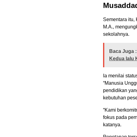
Musaddad
Sementara itu,
M.A., mengungk
sekolahnya.
Baca Juga :
Kedua lalu 
Ia menilai sta
“Manusia Unggu
pendidikan yang
kebutuhan peser
“Kami berkomit
fokus pada pemb
katanya.
Penetapan ters