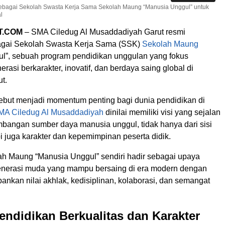
sebagai Sekolah Swasta Kerja Sama Sekolah Maung “Manusia Unggul” untuk
l
T.COM
– SMA Ciledug Al Musaddadiyah Garut resmi
agai Sekolah Swasta Kerja Sama (SSK)
Sekolah Maung
l”, sebuah program pendidikan unggulan yang fokus
asi berkarakter, inovatif, dan berdaya saing global di
t.
ebut menjadi momentum penting bagi dunia pendidikan di
MA Ciledug Al Musaddadiyah
dinilai memiliki visi yang sejalan
angan sumber daya manusia unggul, tidak hanya dari sisi
i juga karakter dan kepemimpinan peserta didik.
h Maung “Manusia Unggul” sendiri hadir sebagai upaya
nerasi muda yang mampu bersaing di era modern dengan
nkan nilai akhlak, kedisiplinan, kolaborasi, dan semangat
ndidikan Berkualitas dan Karakter