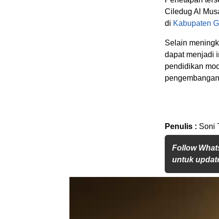
Ciledug Al Mus
di
Kabupaten G
Selain meningka
dapat menjadi 
pendidikan mod
pengembanga
Penulis :
Soni 
Follow What
untuk update
Pemutar
Video