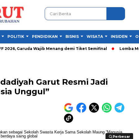
POLITIK
PENDIDIKAN
BISNIS
WISATA
INSIDEN
O
 Garuda Wajib Menang demi Tiket Semifinal
Lomba Mewarnai Fr
dadiyah Garut Resmi Jadi
sia Unggul”
Perbesar
Perbesar