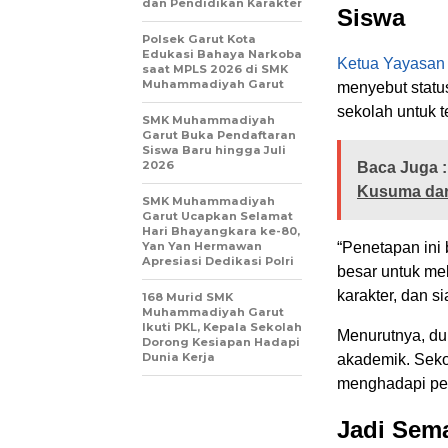
dan Pendidikan Karakter
Siswa
Polsek Garut Kota
Edukasi Bahaya Narkoba
Ketua Yayasan
saat MPLS 2026 di SMK
Muhammadiyah Garut
menyebut status
sekolah untuk t
SMK Muhammadiyah
Garut Buka Pendaftaran
Siswa Baru hingga Juli
2026
Baca Juga :
Kusuma dari
SMK Muhammadiyah
Garut Ucapkan Selamat
Hari Bhayangkara ke-80,
Yan Yan Hermawan
“Penetapan ini
Apresiasi Dedikasi Polri
besar untuk mel
karakter, dan 
168 Murid SMK
Muhammadiyah Garut
Ikuti PKL, Kepala Sekolah
Menurutnya, dun
Dorong Kesiapan Hadapi
Dunia Kerja
akademik. Seko
menghadapi pe
Jadi Sem