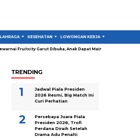
LAHRAGA
KESEHATAN
LOWONGAN KERJA
TIPS DAN TRIK
uitcity Garut Dibuka, Anak Dapat Main Gratis 1 Jam
PAD Garu
TRENDING
Jadwal Piala Presiden
2026 Resmi, Big Match Ini
Curi Perhatian
Persebaya Juara Piala
Presiden 2026, Trofi
Perdana Diraih Setelah
Drama Adu Penalti