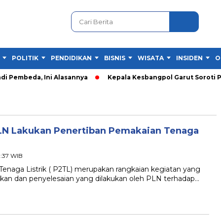
POLITIK
PENDIDIKAN
BISNIS
WISATA
INSIDEN
O
di Pembeda, Ini Alasannya
Kepala Kesbangpol Garut Soroti P
 PLN Lakukan Penertiban Pemakaian Tenaga
3:37 WIB
naga Listrik ( P2TL) merupakan rangkaian kegiatan yang
akan dan penyelesaian yang dilakukan oleh PLN terhadap…