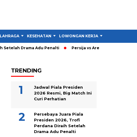
LAHRAGA
KESEHATAN
LOWONGAN KERJA
TIPS DAN TRIK
Setelah Drama Adu Penalti
Persija vs Arema: Persija Menang 3
TRENDING
Jadwal Piala Presiden
2026 Resmi, Big Match Ini
Curi Perhatian
Persebaya Juara Piala
Presiden 2026, Trofi
Perdana Diraih Setelah
Drama Adu Penalti