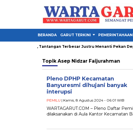
BERANDA
GARUT TERKINI
PEMERINTAHAAN
la Presiden 2026, Tantangan Terbesar Justru Menanti Pekan Depa
Topik
Asep Nidzar Faijurahman
Pleno DPHP Kecamatan
Banyuresmi dihujani banyak
interupsi
PEMILU
| Kamis, 8 Agustus 2024 - 06:01 WIB
WARTAGARUT.COM – Pleno Daftar Pemili
dilaksanakan di Aula Kantor Kecamatan B