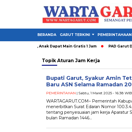
BERANDA
GARUT TERKINI
PEMERINTAHAAN
y Garut Dibuka, Anak Dapat Main Gratis 1 Jam
PAD Garut Dipa
Topik
Aturan Jam Kerja
Bupati Garut, Syakur Amin Te
Baru ASN Selama Ramadan 202
PEMERINTAHAN
| Sabtu, 1 Maret 2025 - 16:38 WIB
WARTAGARUT.COM– Pemerintah Kabupat
menerbitkan Surat Edaran Nomor 100.3.4
tentang penyesuaian jam kerja Aparatur S
bulan Ramadan 1446…