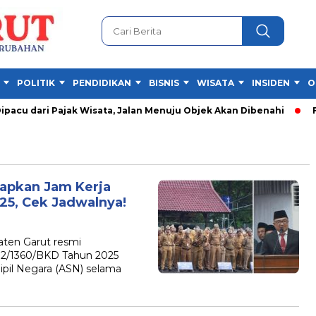
POLITIK
PENDIDIKAN
BISNIS
WISATA
INSIDEN
O
cu dari Pajak Wisata, Jalan Menuju Objek Akan Dibenahi
Fest
tapkan Jam Kerja
5, Cek Jadwalnya!
en Garut resmi
.2/1360/BKD Tahun 2025
ipil Negara (ASN) selama