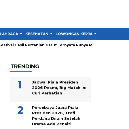
LAHRAGA
KESEHATAN
LOWONGAN KERJA
TIPS DAN TRIK
ival Hasil Pertanian Garut Ternyata Punya Misi Besar untuk Petani
TRENDING
Jadwal Piala Presiden
2026 Resmi, Big Match Ini
Curi Perhatian
Persebaya Juara Piala
Presiden 2026, Trofi
Perdana Diraih Setelah
Drama Adu Penalti