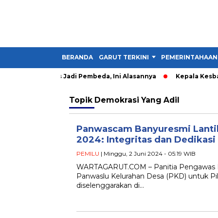
BERANDA
GARUT TERKINI
PEMERINTAHAAN
ader IMM Harus Jadi Pembeda, Ini Alasannya
Kepala Kesbangp
Topik
Demokrasi Yang Adil
Panwascam Banyuresmi Lantik
2024: Integritas dan Dedikasi 
PEMILU
| Minggu, 2 Juni 2024 - 05:19 WIB
WARTAGARUT.COM – Panitia Pengawas K
Panwaslu Kelurahan Desa (PKD) untuk Pilk
diselenggarakan di…