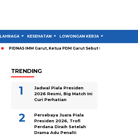
LAHRAGA
KESEHATAN
LOWONGAN KERJA
TIPS DAN TRIK
PIDNAS IMM Garut, Ketua PDM Garut Sebut RTL Lebih Penting dar
TRENDING
Jadwal Piala Presiden
2026 Resmi, Big Match Ini
Curi Perhatian
Persebaya Juara Piala
Presiden 2026, Trofi
Perdana Diraih Setelah
Drama Adu Penalti