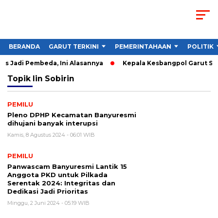
BERANDA
GARUT TERKINI
PEMERINTAHAAN
POLITIK
s Jadi Pembeda, Ini Alasannya
Kepala Kesbangpol Garut Soro
Topik
Iin Sobirin
PEMILU
Pleno DPHP Kecamatan Banyuresmi
dihujani banyak interupsi
Kamis, 8 Agustus 2024 - 06:01 WIB
PEMILU
Panwascam Banyuresmi Lantik 15
Anggota PKD untuk Pilkada
Serentak 2024: Integritas dan
Dedikasi Jadi Prioritas
Minggu, 2 Juni 2024 - 05:19 WIB