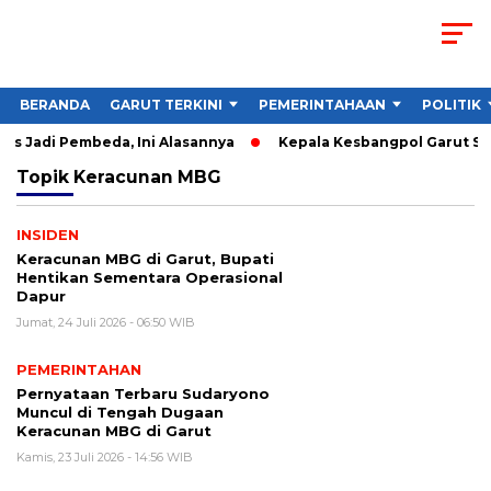
BERANDA
GARUT TERKINI
PEMERINTAHAAN
POLITIK
s Jadi Pembeda, Ini Alasannya
Kepala Kesbangpol Garut Soro
Topik
Keracunan MBG
INSIDEN
Keracunan MBG di Garut, Bupati
Hentikan Sementara Operasional
Dapur
Jumat, 24 Juli 2026 - 06:50 WIB
PEMERINTAHAN
Pernyataan Terbaru Sudaryono
Muncul di Tengah Dugaan
Keracunan MBG di Garut
Kamis, 23 Juli 2026 - 14:56 WIB