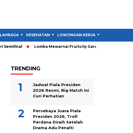
LAHRAGA
KESEHATAN
LOWONGAN KERJA
TIPS DAN TRIK
emifinal
Lomba Mewarnai Fruitcity Garut Dibuka, Anak Dapat 
TRENDING
Jadwal Piala Presiden
2026 Resmi, Big Match Ini
Curi Perhatian
Persebaya Juara Piala
Presiden 2026, Trofi
Perdana Diraih Setelah
Drama Adu Penalti