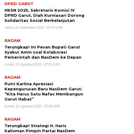
DPRD GARUT
HKSN 2025, Sekretaris Komisi IV
DPRD Garut, Diah Kurniasari Dorong
Solidaritas Sosial Berkelanjutan
Sabtu, 20 Desember 2025 - 07:03 WIB
RAGAM
Terungkap! Ini Pesan Bupati Garut
Syakur Amin soal Kolaborasi
Pemerintah dan NasDem ke Depan
Jumat, 22 Agustus 2025 - 07:10 WIB
RAGAM
Putri Karlina Apresiasi
Kepengurusan Baru NasDem Garut:
“Kita Harus Satu Nafas Membangun
Garut Habat”
Jumat, 22 Agustus 2025 - 07:06 WIB
RAGAM
Terungkap! Strategi H. Haris
Kalicman Pimpin Partai NasDem