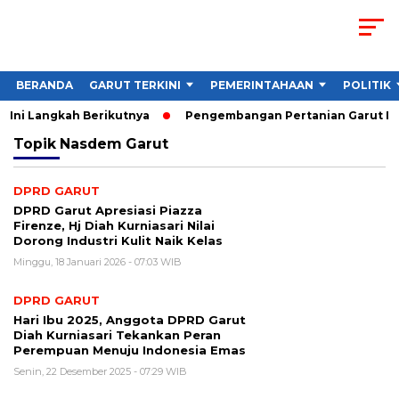
BERANDA
GARUT TERKINI
PEMERINTAHAAN
POLITIK
 Ini Langkah Berikutnya
Pengembangan Pertanian Garut Dido
Topik
Nasdem Garut
DPRD GARUT
DPRD Garut Apresiasi Piazza
Firenze, Hj Diah Kurniasari Nilai
Dorong Industri Kulit Naik Kelas
Minggu, 18 Januari 2026 - 07:03 WIB
DPRD GARUT
Hari Ibu 2025, Anggota DPRD Garut
Diah Kurniasari Tekankan Peran
Perempuan Menuju Indonesia Emas
Senin, 22 Desember 2025 - 07:29 WIB