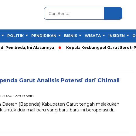
POLITIK
PENDIDIKAN
BISNIS
WISATA
INSIDEN
O
di Pembeda, Ini Alasannya
Kepala Kesbangpol Garut Soroti P
enda Garut Analisis Potensi dari Citimall
il 2024 - 22:08 WIB
aerah (Bapenda) Kabupaten Garut tengah melakukan
untuk dua mall baru yang baru-baru ini beroperasi di…