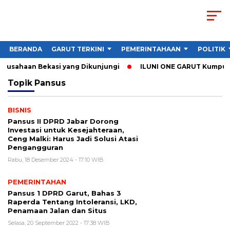
BERANDA
GARUT TERKINI
PEMERINTAHAAN
POLITIK
Perusahaan Bekasi yang Dikunjungi
ILUNI ONE GARUT Kumpulkan
Topik
Pansus
BISNIS
Pansus II DPRD Jabar Dorong
Investasi untuk Kesejahteraan,
Ceng Malki: Harus Jadi Solusi Atasi
Pengangguran
Rabu, 18 Desember 2024 - 17:10 WIB
PEMERINTAHAN
Pansus 1 DPRD Garut, Bahas 3
Raperda Tentang Intoleransi, LKD,
Penamaan Jalan dan Situs
Selasa, 20 September 2022 - 17:38 WIB