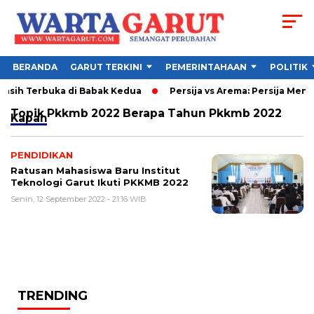
BERANDA
GARUT TERKINI
PEMERINTAHAAN
POLITIK
 Masih Terbuka di Babak Kedua
Persija vs Arema: Persija Menan
Topik
Pkkmb 2022 Berapa Tahun Pkkmb 2022
Kapan
PENDIDIKAN
Ratusan Mahasiswa Baru Institut
Teknologi Garut Ikuti PKKMB 2022
Senin, 12 September 2022 - 21:16 WIB
TRENDING