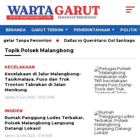
BERANDA
GARUT TERKINI
PEMERINTAHAAN
POLITIK
Digelar Tanpa Penonton
Dallas vs Querétaro: Gol Santiago Mo
Topik
Polsek Malangbong
KECELAKAAN
Kecelakaan di Jalur Malangbong-
Tasikmalaya, Fuso dan Truk
Tronton Tabrakan di Jalan
Menikung
Selasa, 9 Juni 2026 - 09:32 WIB
INSIDEN
Rumah Panggung Ludes Terbakar,
Polsek Malangbong Langsung
Datangi Lokasi!
Senin, 12 Mei 2025 - 11:19 WIB