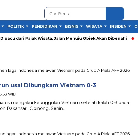
POLITIK
PENDIDIKAN
BISNIS
WISATA
INSIDEN
O
acu dari Pajak Wisata, Jalan Menuju Objek Akan Dibenahi
Fe
urun usai Dibungkam Vietnam 0-3
23:33 WIB
rus mengakui keunggulan Vietnam setelah kalah 0-3 pada
ion Pakansari, Cibinong, Senin…