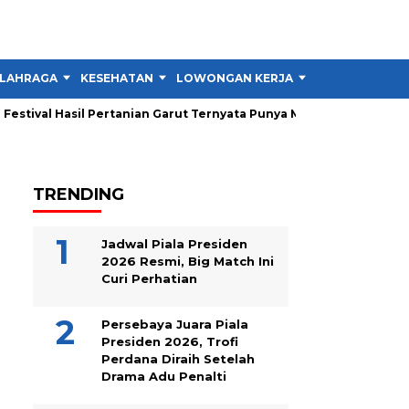
LAHRAGA
KESEHATAN
LOWONGAN KERJA
TIPS DAN TRIK
stival Hasil Pertanian Garut Ternyata Punya Misi Besar untuk Peta
TRENDING
Jadwal Piala Presiden
2026 Resmi, Big Match Ini
Curi Perhatian
Persebaya Juara Piala
Presiden 2026, Trofi
Perdana Diraih Setelah
Drama Adu Penalti