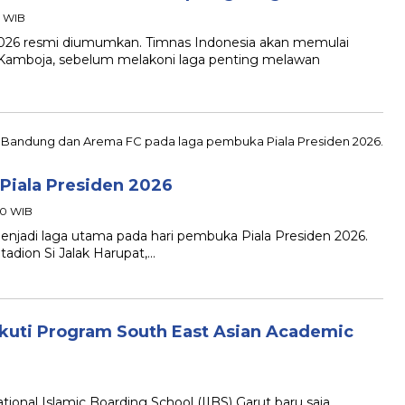
1 WIB
26 resmi diumumkan. Timnas Indonesia akan memulai
 Kamboja, sebelum melakoni laga penting melawan
 Piala Presiden 2026
:00 WIB
adi laga utama pada hari pembuka Piala Presiden 2026.
tadion Si Jalak Harupat,…
 Ikuti Program South East Asian Academic
al Islamic Boarding School (IIBS) Garut baru saja