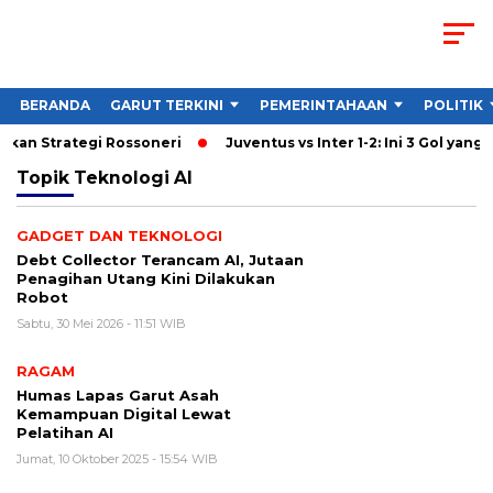
BERANDA
GARUT TERKINI
PEMERINTAHAAN
POLITIK
urkan Strategi Rossoneri
Juventus vs Inter 1-2: Ini 3 Gol yang W
Topik
Teknologi AI
GADGET DAN TEKNOLOGI
Debt Collector Terancam AI, Jutaan
Penagihan Utang Kini Dilakukan
Robot
Sabtu, 30 Mei 2026 - 11:51 WIB
RAGAM
Humas Lapas Garut Asah
Kemampuan Digital Lewat
Pelatihan AI
Jumat, 10 Oktober 2025 - 15:54 WIB